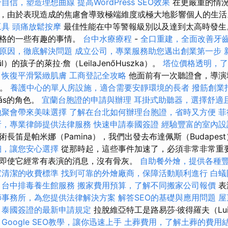
升自信，塑造理想曲線
提高WordPress SEO效果
在更嚴重的情
，由於表現造成的焦慮會導致極端維度或極大地影響個人的生
工具
頭痛放鬆按摩
最佳性能在中等警報級別以及達到太高時發生。
資格的一些有趣的事情。
台中水療療程
-
全口重建，全面改善牙
原因，徹底解決問題
成立公司，專業服務助您邁出創業第一步
）的孩子的萊拉·詹（LeilaJenőHuszka）。
塔位價格透明，了
，恢復平滑緊緻肌膚
工商登記全攻略
他面前有一次聽證會，導演
中。
養護中心的單人房設施，適合需要安靜環境的長者
撥筋創業
rdás的角色。
宜蘭台胞證的申請與辦理
耳掛式助聽器，選擇舒適
地聚會帶來美味選擇
了解在台北如何辦理台胞證，省時又方便
菲
所，專業律師提供法律服務
快速申請泰國簽證
經驗豐富的室內設
長笛是帕米娜（Pamina），我們出發去布達佩斯（Budapes
細，讓您安心選擇
從那時起，這些事件加速了，必須非常非常重要
即使它經常有表演的消息，沒有骨灰。
自助餐外燴，提供各種
家清潔的收費標準
找到可靠的外燴廠商，保障活動順利進行
白蟻
台中排毒養生館服務
搬家費用預算，了解不同搬家公司報價
表
師事務所，為您提供法律解決方案
解答SEO的基礎與應用問題
屋
泰國簽證的最新申請規定
拉脫維亞特工是路易莎·彼得羅夫（Lui
Google SEO教學，讓你迅速上手
土葬費用，了解土葬的費用