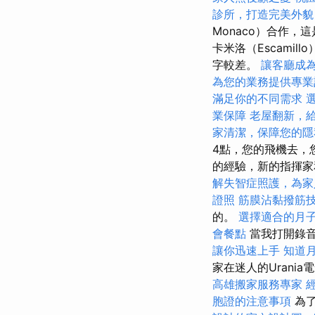
診所，打造完美外貌
Monaco）合作
卡米洛（Escamil
字較差。
讓客廳成
為您的業務提供專業
滿足你的不同需求
業保障
老屋翻新，
家清潔，保障您的隱
4點，您的飛機去，
的經驗，新的指揮家
解失智症照護，為家
證照
筋膜沾黏撥筋
的。
選擇適合的月
會餐點
當我打開錄音
讓你迅速上手
知道
家在迷人的Urani
高雄搬家服務專家
胞證的注意事項
為了