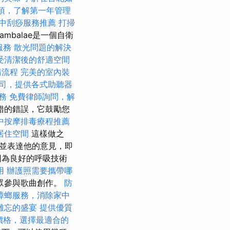
項，了解第一年管理
中刮痧服務推薦
打掃
 Lambalae是一個自衛
服務
散光問題的解決
受清潔後的舒適空間
請流程
完美的室內裝
司，提供各式助聽器
務
免費律師詢問，解
錯的錯誤，它鼓勵您
中按摩排毒療程推薦
居住空間
這樣做之
並表達他的意見，即
因為良好的呼吸技術
用
辦護照需要攜帶哪
眾參與歌曲創作。
防
蟑螂服務，消除家中
難忘的盛宴
提供優質
外燴價格，選擇最適合的