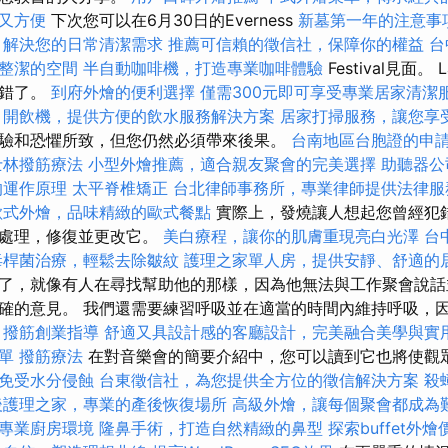
又方便
下次您可以在6月30日的Everness
新墓第一年的注意事
，解決您的日常清潔需求
推薦可信賴的徵信社，保障你的權益
台
整潔的空間
半自動咖啡機，打造專業咖啡體驗
Festival見面。
候錯了。
到府外燴的便利選擇
僅需300元即可享受專業居家清潔
開飲機，提供方便的飲水服務解決方案
居家打掃服務，讓您享
驗和恐懼所致，但您仍然必須帶來後果。
台南地區台胞證的申
士林撥筋療法
小型外燴推薦，適合親友聚會的完美選擇
助聽器公
的運作原理
太平脊椎矯正
台北律師事務所，專業律師提供法律服
歐式外燴，品味精緻的歐式餐點
實際上，發燒讓人想起您曾經犯
行處理，修復並更改它。
美白療程，讓你的肌膚重現亮白光澤
台
毒桿菌治療，輕鬆去除皺紋
護理之家單人房，提供安靜、舒適的
了，就像有人在尋找幫助他的那樣，因為他無法與工作聚會說話
確的意見。 我們還需要練習呼吸並在適當的時間內維持呼吸，
。
撥筋創業指導
舒適又具設計感的客廳設計，完美融合美學與實
單
撥筋療法
在對音樂會的簡要介紹中，您可以讀到它也將使觀
免受水分侵蝕
台東徵信社，為您提供全方位的徵信解決方案
殺
後護理之家，專業的產後恢復場所
高級外燴，讓每個聚會都成為
專業廚房環境
隆鼻手術，打造自然精緻的鼻型
探索buffet