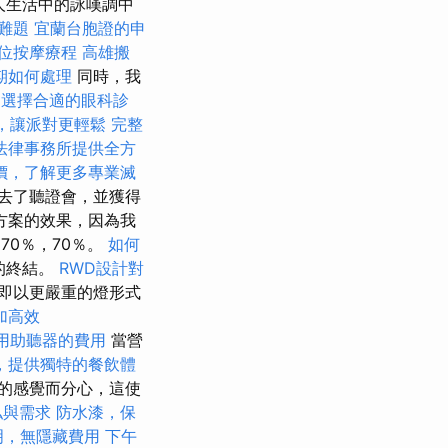
亞人生活中的詠嘆調中
難題
宜蘭台胞證的申
位按摩療程
高雄搬
期如何處理
同時，我
選擇合適的眼科診
，讓派對更輕鬆
完整
法律事務所提供全方
價，了解更多專業滅
去了聽證會，並獲得
方案的效果，因為我
70％，70％。
如何
的終結。
RWD設計對
即以更嚴重的燈形式
加高效
用助聽器的費用
當營
，提供獨特的餐飲體
的感覺而分心，這使
私與需求
防水漆，保
明，無隱藏費用
下午