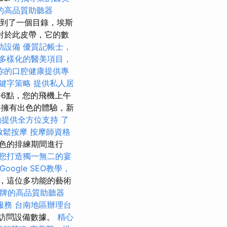
的高品質助聽器
遇到了一個目錄，埃斯
。 對於此皮帶，它的數
助設備
優質記帳士，
多樣化的醫美項目，
你的口腔健康提供專
鍵字策略
提供私人居
6點，您的飛機上午
擁有出色的體驗，新
動提供全方位支持
了
放鬆按摩
按摩師資格
色的排練期間進行
您打造獨一無二的宴
Google SEO教學，
，這位多功能的藝術
牌的高品質助聽器
服務
台南地區辦理台
或訪問設備數據。
精心