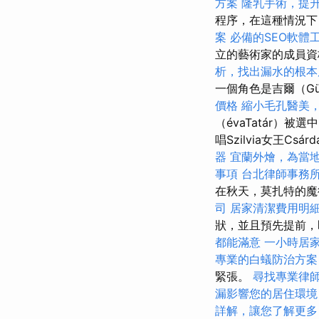
方案
隆乳手術，提
程序，在這種情況下
案
必備的SEO軟體
立的藝術家的成員
析，找出漏水的根本
一個角色是吉爾（Gül
價格
縮小毛孔醫美
（évaTatár）被選
唱Szilvia女王Csá
器
宜蘭外燴，為當
事項
台北律師事務
在秋天，莫扎特的魔術
司
居家清潔費用明
狀，並且預先提前，
都能滿意
一小時居
專業的白蟻防治方案
緊張。
尋找專業律
漏影響您的居住環境
詳解，讓您了解更多