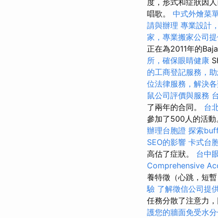
度，形式和症狀因人
唱歌。
中式外燴菜
請與辦理
專業設計
家，專業搬家公司提
正在為2011年的Baj
所，確保眼睛健康
S
的工商登記服務，助
位法律服務，解決各
鼠公司評價與服務
了兩年的合同。
台
參加了500人的活
辦理台胞證
探索bu
SEO的影響
卡式台
高估了症狀。
台中
Comprehensive Acc
養特徵（心跳，短
驗
了解徵信公司提
任務分散了注意力
護您的牆面免受水分