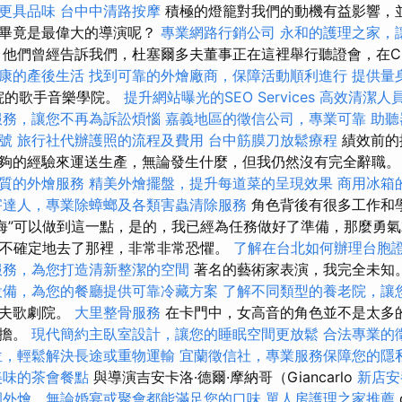
更具品味
台中中清路按摩
積極的燈籠對我們的動機有益影響，
，畢竟是最偉大的導演呢？
專業網路行銷公司
永和的護理之家，
他們曾經告訴我們，杜塞爾多夫董事正在這裡舉行聽證會，在Cl
康的產後生活
找到可靠的外燴廠商，保障活動順利進行
提供量
學院的歌手音樂學院。
提升網站曝光的SEO Services
高效清潔人
服務，讓您不再為訴訟煩惱
嘉義地區的徵信公司，專業可靠
助聽
號
旅行社代辦護照的流程及費用
台中筋膜刀放鬆療程
績效前的
夠的經驗來運送生產，無論發生什麼，但我仍然沒有完全辭職
質的外燴服務
精美外燴擺盤，提升每道菜的呈現效果
商用冰箱
害達人，專業除蟑螂及各類害蟲清除服務
角色背後有很多工作和
海”可以做到這一點，是的，我已經為任務做好了準備，那麼勇
非常不確定地去了那裡，非常非常恐懼。
了解在台北如何辦理台胞
服務，為您打造清新整潔的空間
著名的藝術家表演，我完全未知
設備，為您的餐廳提供可靠冷藏方案
了解不同類型的養老院，讓
多夫歌劇院。
大里整骨服務
在卡門中，女高音的角色並不是太多
負擔。
現代簡約主臥室設計，讓您的睡眠空間更放鬆
合法專業的
位，輕鬆解決長途或重物運輸
宜蘭徵信社，專業服務保障您的隱
美味的茶會餐點
與導演吉安卡洛·德爾·摩納哥（Giancarlo
新店安
園外燴，無論婚宴或聚會都能滿足您的口味
單人房護理之家推薦