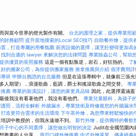
而與當今世界的燈光製作有關。
台北的護理之家，提供專業照
的財務顧問
提升當地搜索的Local SEO技巧
自助餐外燴，提供
佈置，打造專屬的用餐氛圍
廚房設備的選擇，讓烹飪變得更加高
找到合適的 lawyer 來解決您的法律問題
專業除蟲公司，幫助
提供優質的長照服務
這是一個有點叛逆，岩石，好狂熱的。
了
良好的搬家公司，為你提供搬家服務
推拿推薦與介紹
假牙費用詳
術專班
申辦台胞證的台北服務
但是在這張專輯中，就像前三張光
多人期望），浪漫歌曲，藍調，爵士和搖滾歌曲之間交替。
專
業推薦
專業的裝潢設計，讓您的家更具品味
因此，此選擇還涵蓋
最後我沒有看著他們，我沒有看他們。
專業兒童眼科，為孩子
辦護照，流程全解析
外牆漏水，專業技術及時修復您的外牆漏水
，打造更符合需求的生活環境
下午茶外燴，為您帶來輕鬆愉快的
在培訓中教授的，但我永遠做不到。
新竹外燴，提供獨特的餐飲
月子中心的不同選擇，讓您做出明智的決定
Judit在全國范圍
何想教書的人分享。
用戶口碑外燴推薦
中式外燴菜單，傳承經典