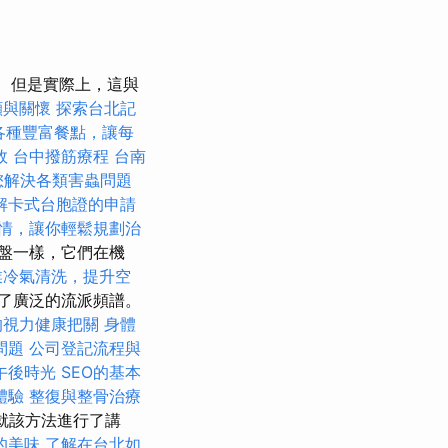
但是實際上，這與
顧與關懷
探索台北記
各種豐富餐點，讓每
效
台中撥筋療程
台南
您解決各類害蟲問題
解卡式台胞證的申請
情，讓你輕鬆規劃治
盤一樣，它們在機
業冷氣清洗，提升空
了廣泛的流派頻譜。
的視力健康把關
身體
問題
公司登記流程與
午後時光
SEO的基本
體驗
整復與整骨治療
內就該方法進行了講
的美味
了解在台北如