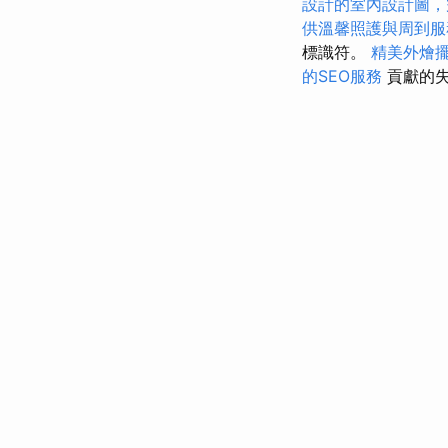
設計的室內設計圖，
供溫馨照護與周到服
標識符。
精美外燴
的SEO服務
貢獻的失