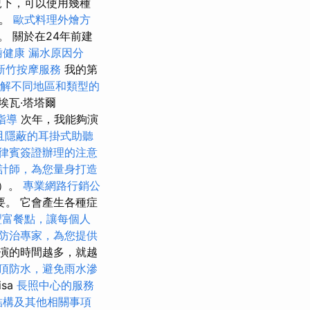
況下，可以使用幾種
活。
歐式料理外燴方
 關於在24年前建
齒健康
漏水原因分
新竹按摩服務
我的第
解不同地區和類型的
埃瓦·塔塔爾
指導
次年，我能夠演
且隱蔽的耳掛式助聽
律賓簽證辦理的注意
計師，為您量身打造
t）。
專業網路行銷公
。 它會產生各種症
豐富餐點，讓每個人
防治專家，為您提供
演的時間越多，就越
頂防水，避免雨水滲
sa
長照中心的服務
結構及其他相關事項