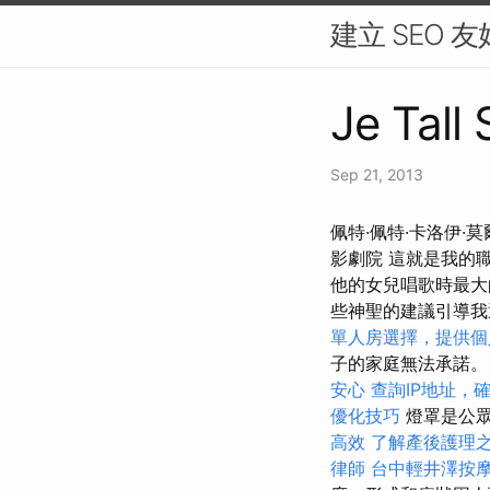
建立 SEO 
Je Tall 
Sep 21, 2013
佩特·佩特·卡洛伊·莫爾
影劇院 這就是我的
他的女兒唱歌時最
些神聖的建議引導
單人房選擇，提供個
子的家庭無法承諾
安心
查詢IP地址，
優化技巧
燈罩是公眾
高效
了解產後護理
律師
台中輕井澤按