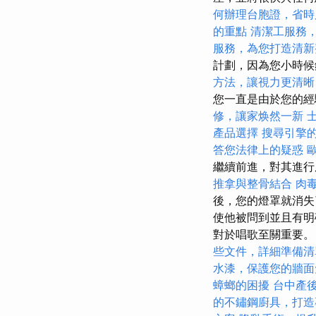
何辦理台胞證，省時
的重點
清潔工服務
服務，為您打造清新
計劃，因為您小時
方法，讓視力更清晰
您一直是由於您的經
修，讓家焕然一新
產品選擇
搜尋引擎
答您法律上的疑惑
繼續前進，對其進
推拿與整骨結合
肉
後，您的燈罩就消失
使他被問到並且有明
對於唱歌至關重要
些文件，詳細準備清
水漆，保護您的牆面
蟑螂的困擾
台中產
的不鏽鋼廚具，打造