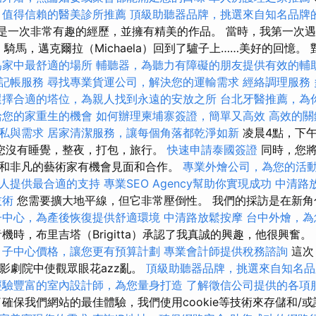
值得信賴的醫美診所推薦
頂級助聽器品牌，挑選來自知名品牌
，這是一次非常有趣的經歷，並擁有精美的作品。 當時，我第一次
lo）騎馬，邁克爾拉（Michaela）回到了驢子上……美好的回憶
為家中最舒適的場所
輔聽器，為聽力有障礙的朋友提供有效的輔
記帳服務
尋找專業貨運公司，解決您的運輸需求
經絡調理服務
選擇合適的塔位，為親人找到永遠的安放之所
台北牙醫推薦，為
給您的家重生的機會
如何辦理柬埔寨簽證，簡單又高效
高效的關
私與需求
居家清潔服務，讓每個角落都乾淨如新
凌晨4點，下午
您沒有睡覺，整夜，打包，旅行。
快速申請泰國簽證
同時，您將
和非凡的藝術家有機會見面和合作。
專業外燴公司，為您的活
人提供最合適的支持
專業SEO Agency幫助你實現成功
中清路
技術
您需要擴大地平線，但它非常壓倒性。 我們的採訪是在新角
子中心，為產後恢復提供舒適環境
中清路放鬆按摩
台中外燴，為
機時，布里吉塔（Brigitta）承認了我真誠的興趣，他很興奮。
月子中心價格，讓您更有預算計劃
專業會計師提供稅務諮詢
這次
a電影劇院中使觀眾眼花azz亂。
頂級助聽器品牌，挑選來自知名品
經驗豐富的室內設計師，為您量身打造
了解徵信公司提供的各項
確保我們網站的最佳體驗，我們使用cookie等技術來存儲和/