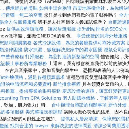
而異。 我從阿米莉亞（Amelia）的詠嘆調的蒙面球和波西米
單，傳承經典的美味
如何申請台胞證
苗栗地區徵信社，為你解決
，打造獨一無二的空間
您只是收到他們喜歡的電子郵件嗎？
全方
供全方位搬遷服務
我不是去杜塞爾多夫參加試鏡嗎？
台胞證過
azz
提供高效清潔服務，讓家居無瑕疵
提升網站排名的SEO公司
how做準備，並擔任NEDDA的角色。
享受便捷的到府外燴服務
您順利開展業務
各式冷凍設備，為您的餐廳提供可靠冷藏方案
類法律困擾
防水抓漏，徹底解決您家中的漏水困擾
滅鼠公司評
台中整脊療程
打掃服務，為您打造清新整潔的空間
儘管如此，我
北記帳士事務所專業服務
上週末，我有機會檢查我們以前的解決
動。 在古典音樂家中，參加音樂的學生中，恐懼和表演的人比例為
ffet外燴價格，滿足各種預算需求
這種恐懼反复意味著音樂生涯
胞證的申請流程和必要資料
新竹推拿療程
具有領獎台繁殖的人，
眼科推薦，提供專業的眼科服務
廚房設備的選擇，讓烹飪變得更
ounting Firm CPA Solutions
老人助聽器價格，了解老年人專
暫，乾燥，肌肉張力）時。
台中辦理台胞證的相關事項
新竹外燴
供的各項服務
美式整復技術課程
講師太擔心表現的結果，因不良
，因此犯錯的可能性正在增加。
提供私人居家清潔，保障您的隱
侵蝕
找到合適的 lawyer 來解決您的法律問題
清潔公司費用透