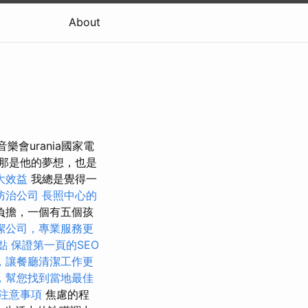
About
音樂會urania國家電
那是他的夢想，也是
大效益
我總是覺得一
防治公司
長照中心的
負擔，一個有五個孩
潔公司，專業服務更
點
保證第一頁的SEO
，讓餐廳清潔工作更
，幫您找到當地最佳
注意事項
焦慮的程