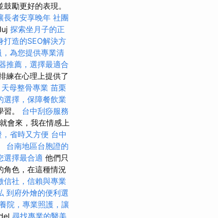
並鼓勵更好的表現。
讓長者安享晚年
社團
uj
探索坐月子的正
身打造的SEO解決方
員，為您提供專業清
器推薦，選擇最適合
排練在心理上提供了
。
天母整骨專業
苗栗
的選擇，保障餐飲業
學習。
台中刮痧服務
氣就會來，我在情感上
證，省時又方便
台中
。
台南地區台胞證的
您選擇最合適
他們只
的角色，在這種情況
徵信社，信賴與專業
私
到府外燴的便利選
養院，專業照護，讓
del
尋找專業的醫美