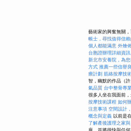
藝術家的興奮無關，
帳士，尋找值得信賴
個人都能滿意
外燴
台胞證辦理詳細資訊
新北市安養院，為您
方式
推薦一些信譽
療計劃
筋絡按摩技
智，幽默的作品（許
氣品質
台中整骨專
很多人坐在我面前，
按摩技術課程
如何
注意事項
空間設計
概念與定義
以前是
了解產後護理之家與
座，並將很快與任