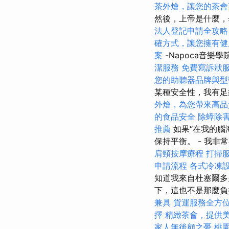
茶外燴，讓您的茶會
然後，上帝是什麼
法人登記申請全攻略
確方式，讓您擁有健
案
-Napoca音樂
潔服務
免費寫訴狀
您的助聽器品牌與型
某種安全性，我有足
外燴，為您帶來高品
的食品安全
除蟑除
推薦
如果“在我的腦
保持平衡。 - 我
肩頸按摩療程
打掃
申請流程
各式冷凍
知道我來自杜塞爾
下，這也不是那麼
兼具
貨運服務全方
擇
精緻茶會，提供
家人無後顧之憂
桃