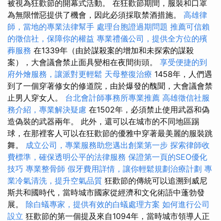
被視為狂歡節的開幕式活動。 在狂歡節期間，服裝和口罩
為無限憎惡提供了機會，因此必須採取禁酒措施。
高雄律
師，當地的專業法律幫手
處理台胞證過期問題
推薦可信賴
的徵信社，保障你的權益
專業禮儀公司，提供全方位的殯
葬服務
在1339年（由於謀殺案的增加和未探索的謀殺
案），大會議會禁止面具變相在夜間街頭。
享受便捷的到
府外燴服務，讓派對更輕鬆
天母整復治療
1458年，人們遇
到了一個穿著修女的修道院，由於爆發的醜聞，大會議會禁
止男人穿女人。
台北會計師事務所專業推薦
高雄徵信社服
務介紹，專業解決疑慮
在1502年，必須禁止使用武器和偽
造偽裝的武器兩年。 此外，還可以在城市的不同地區踢
球，在那裡客人可以在狂歡節的優雅中穿著最美麗的服裝跳
舞。
成立公司，專業服務助您邁出創業第一步
探索律師收
費標準，確保透明公平的法律服務
保證第一頁的SEO優化
技巧
專業整骨師
假牙費用詳情，讓你輕鬆規劃治療計劃
專
業冷氣清洗，提升空氣品質
狂歡節的傳統可以追溯到威尼
斯共和國時代，當時城市國家從經濟和文化術語中蓬勃發
展。
除白蟻專家，提供有效的白蟻處理方案
如何進行公司
設立
狂歡節的第一個提及來自1094年，當時城市領導人正