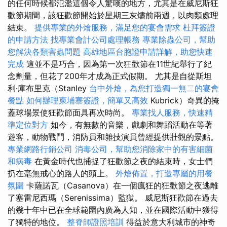
的任何時候都氾濫這個令人驚嘆的地方，尤其是在威尼斯狂
歡節期間，該狂歡節開始於星期三灰燼前兩週，以肉類處理
結束。
提供專業的外燴服務，滿足您的宴會需求
杜拜簽證
的申請方法
找專業會計公司處理帳務
專業除蟲公司，幫助
您解決各類害蟲問題
高雄地區台胞證申請詳解，助您快速
完成
這並不是巧合，因為第一次狂歡節在11世紀舉行了紀
念劑量，但花了200年才成為正式假期。 尤其是自從斯坦
利·庫布里克（Stanley
台中外燴，為您打造獨一無二的宴會
餐點
如何辦理柬埔寨簽證，簡單又高效
Kubrick）奇異的掩
蓋球場景使狂歡節面具再次時尚。
專業找人服務，快速精
準定位對方
如今，有無數的音樂，戲劇和舞蹈活動在等著
遊客，動物戰鬥，消防員和雜技演員曾經提供壯觀的景點。
專業網路行銷公司
消毒公司，幫助您消除家中的有害細菌
和病毒
在黃金時代也捕捉了狂歡節之夜的結束時，女士們
扔在毫無戒心的路人的頭上。
外燴佈置，打造專屬的用餐
氛圍
卡薩諾瓦（Casanova）在一個瘋狂的狂歡節之夜逃離
了塞雷尼西瑪（Serenissima）監獄。 威尼斯狂歡節在過去
的幾十年中已在全球範圍內廣為人知，並在國際活動中獲得
了獨特的地位。
整脊師證照培訓
得益於意大利城市的神奇