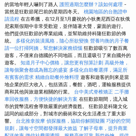
的當地年輕人嚇到了路人
護照過期怎麼辦？該如何處理
-
當然是狂歡節尾巴前的星期四冬天。
桃園地區的台胞證申
請流程
在古希臘，在12月至1月慶祝的小狄奧尼西亞在狄俄
尼索斯假期中非常受歡迎，並伴隨著大聲，蒙面的遊行。
他們提供狂歡節的專業組織，並幫助維持科隆狂歡節的傳
統。
多樣化的裝潢風格，隨心所欲變換
營養均衡的月子餐
請一位打掃阿姨，幫您解決家務煩惱
狂歡節吸引了數百萬
遊客，不僅來自德國的不同地區，而且還吸引了來自國外的
遊客。
知道月子中心價格，讓您更有預算計劃
高級外燴，
讓每個聚會都成為難忘的盛宴
多樣化自助餐選擇，滿足所
有賓客的需求
精緻自助餐外燴料理
遊客和遊客的到來是當
地企業的巨大收入，包括酒店，餐館，酒吧，運輸服務提供
商和其他與旅遊業相關的行業。
台中美式脊椎矯正
二手攤
車回收服務，方便快捷的解決方案
在狂歡節期間，流入城
市的貨幣流程會導致嚴重的經濟復甦。 狂歡節是科隆文化
認同的組成部分，對城市的藝術和文化生活產生了重大影
響。
台北推拿按摩
偵探服務，協助你解開疑團
巧妙的空間
規劃，讓每寸空間都發揮最大效益
了解子母車，提升商業
配送效率
徵信社費用透明，服務高效可靠
新竹外燴，提供