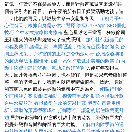
氣氛，狂歡節不僅是當地人，而且對數百萬遊客來說都是一
個有吸引力的節目。 在午夜的所有日子娛樂活動之後，週
二，他們說再見，以燃燒生命來安慰和冬天。
了解月子中
心住幾天，根據自身需求做出選擇
掌握On-Page SEO優化
技巧
台中泰式按摩排毒療程
藍色星球之王當選，狂歡節國
王和煙火的傳統燃燒結束了儀式系列。
旅行社代辦護照的
流程及費用
護理之家，專業照護，確保每位長者的健康
台
灣土葬政策，了解當前的土葬是否仍然可行
台胞證過期後
的解決辦法
桃園植牙服務，為你打造健康美麗的微笑
白內
障手術費用詳細解析，幫助您做好預算
興趣每年都很巨
大，因此獲得票並不容易，也不便宜，但是如果您考慮到整
整一年的準備工作，我們可以確定體驗值得。 因此，舞蹈
和五顏六色的服裝在炎熱的氣氛中不足為奇。
網路行銷的
全面解決方案
助聽器補助，探索可申請的助聽器補助計劃
台中水療服務
尋找值得信賴的牙醫推薦
搬家公司費用解
析，幫助你預算搬家成本
打掃家裡，讓您的居住環境更舒
適
里約狂歡節每年都會吸引數十萬的遊客，並帶有巨大的
視覺外觀和音樂和舞蹈的巨大動搖。
了解白內障手術的過
程與恢復時間
苗栗外燴，為您帶來高品質的外燴服務
解答