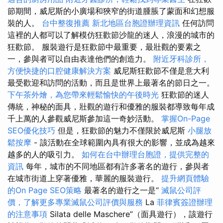
節期間，威尼斯的小廣場和狹窄的街道腫脹了蒙面和幻想服
裝的人。
台中整復推薦
新北地區台胞證辦理資訊
任何訪問
這裡的人都可以了解模仿狂歡節沙龍的迷人，浪漫的城市的
狂歡節。 服裝遊行是狂歡節中最重要，最壯觀的要素之
一，參與者可以自由表達他們的創造力。
附近牙科診所，
方便快捷的口腔健康解決方案
威尼斯狂歡節不僅是意大利
最受歡迎和訪問的活動，而且是世界上最著名的節日之一。
下午茶外燴，為您帶來輕鬆愉快的午後時光
狂歡節的迷人
傳統，神秘的面具，壯觀的遊行和優雅的服裝都導致每年成
千上萬的人參觀威尼斯參加這一奇妙活動。
掌握On-Page
SEO優化技巧
但是，狂歡節的魅力不僅限於威尼斯
小腿放
鬆按摩
- 該活動在全球範圍內具有很大的影響，並成為越來
越多的人的吸引力。
如何在台中辦理台胞證，提供完整的
資訊
每年，城市的不同地區都有許多著名的遊行，參與者
在城市街道上穿著優雅，華麗的服裝遊行。
提升網頁體驗
的On Page SEO策略
最著名的遊行之一是“
滅鼠公司評
價，了解更多專業滅鼠公司評價與服務
La
菲律賓簽證辦理
的注意事項
Silata delle Maschere”（面具遊行），該遊行