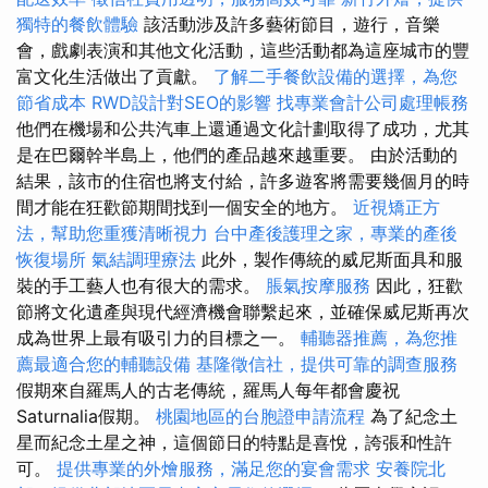
獨特的餐飲體驗
該活動涉及許多藝術節目，遊行，音樂
會，戲劇表演和其他文化活動，這些活動都為這座城市的豐
富文化生活做出了貢獻。
了解二手餐飲設備的選擇，為您
節省成本
RWD設計對SEO的影響
找專業會計公司處理帳務
他們在機場和公共汽車上還通過文化計劃取得了成功，尤其
是在巴爾幹半島上，他們的產品越來越重要。 由於活動的
結果，該市的住宿也將支付給，許多遊客將需要幾個月的時
間才能在狂歡節期間找到一個安全的地方。
近視矯正方
法，幫助您重獲清晰視力
台中產後護理之家，專業的產後
恢復場所
氣結調理療法
此外，製作傳統的威尼斯面具和服
裝的手工藝人也有很大的需求。
脹氣按摩服務
因此，狂歡
節將文化遺產與現代經濟機會聯繫起來，並確保威尼斯再次
成為世界上最有吸引力的目標之一。
輔聽器推薦，為您推
薦最適合您的輔聽設備
基隆徵信社，提供可靠的調查服務
假期來自羅馬人的古老傳統，羅馬人每年都會慶祝
Saturnalia假期。
桃園地區的台胞證申請流程
為了紀念土
星而紀念土星之神，這個節日的特點是喜悅，誇張和性許
可。
提供專業的外燴服務，滿足您的宴會需求
安養院北