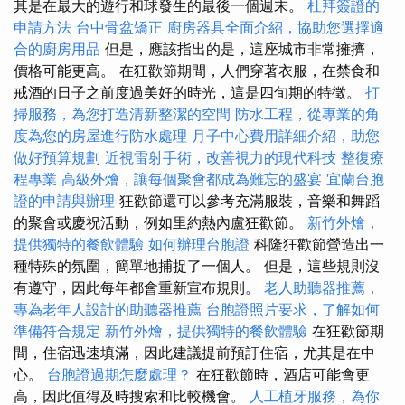
其是在最大的遊行和球發生的最後一個週末。
杜拜簽證的
申請方法
台中骨盆矯正
廚房器具全面介紹，協助您選擇適
合的廚房用品
但是，應該指出的是，這座城市非常擁擠，
價格可能更高。 在狂歡節期間，人們穿著衣服，在禁食和
戒酒的日子之前度過美好的時光，這是四旬期的特徵。
打
掃服務，為您打造清新整潔的空間
防水工程，從專業的角
度為您的房屋進行防水處理
月子中心費用詳細介紹，助您
做好預算規劃
近視雷射手術，改善視力的現代科技
整復療
程專業
高級外燴，讓每個聚會都成為難忘的盛宴
宜蘭台胞
證的申請與辦理
狂歡節還可以參考充滿服裝，音樂和舞蹈
的聚會或慶祝活動，例如里約熱內盧狂歡節。
新竹外燴，
提供獨特的餐飲體驗
如何辦理台胞證
科隆狂歡節營造出一
種特殊的氛圍，簡單地捕捉了一個人。 但是，這些規則沒
有遵守，因此每年都會重新宣布規則。
老人助聽器推薦，
專為老年人設計的助聽器推薦
台胞證照片要求，了解如何
準備符合規定
新竹外燴，提供獨特的餐飲體驗
在狂歡節期
間，住宿迅速填滿，因此建議提前預訂住宿，尤其是在中
心。
台胞證過期怎麼處理？
在狂歡節時，酒店可能會更
高，因此值得及時搜索和比較機會。
人工植牙服務，為你