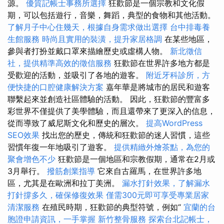
源。
優質記帳士事務所選擇
狂歡節是一個宗教和文化假
期，可以包括遊行，音樂，舞蹈，典型的食物和其他活動。
了解月子中心住幾天，根據自身需求做出選擇
台中排毒養
生館服務
時尚且實用的裝潢，提升家居格調
在某些地區，
參與者打扮並戴口罩來描繪歷史或虛構人物。
新北徵信
社，提供精準高效的徵信服務
狂歡節在世界許多地方都是
受歡迎的活動，並吸引了各地的遊客。
附近牙科診所，方
便快捷的口腔健康解決方案
嘉年華是將城市的居民和遊客
聯繫起來並創造社區體驗的活動。 因此，狂歡節的豐富多
彩世界不僅提供了美學體驗，而且還帶來了更深入的信息，
從而導致了威尼斯文化和歷史的層次。
提高WordPress
SEO效果
找出您的歷史，傳統和狂歡節的迷人習慣，這些
習慣年復一年地吸引了遊客。
提供精緻外燴茶點，為您的
聚會增色不少
狂歡節是一個地區和宗教假期，通常在2月或
3月舉行。
撥筋創業指導
它來自古羅馬，在世界許多地
區，尤其是在歐洲和拉丁美洲。
漏水打針效果，了解漏水
打針撐多久，確保修復效果
僅需300元即可享受專業居家
清潔服務
在殖民時期，狂歡節的典型符號，例如“
宜蘭的台
胞證申請資訊，一手掌握
新竹整骨服務
探索台北記帳士，