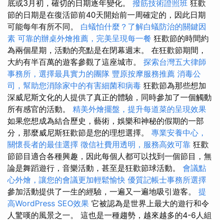
底或3月初，確切的日期逐年變化。
撥筋技術證照班
狂歡
節的日期是在復活節前40天開始前一周確定的，因此日期
可能每年有所不同。
白蟻怕什麼？了解白蟻防治的關鍵因
素
可靠的辦桌外燴推薦，完美呈現每一餐
狂歡節的時間約
為兩個星期，活動的亮點是在閉幕週末。 在狂歡節期間，
大約有半百萬的遊客參觀了這座城市。
探索台灣五大律師
事務所，選擇最具實力的團隊
豐原按摩服務推薦
消毒公
司，幫助您消除家中的有害細菌和病毒
狂歡節為那些想加
深威尼斯文化的人提供了真正的體驗，同時參加了一個觸動
所有感官的活動。
精美外燴擺盤，提升每道菜的呈現效果
如果您想成為結合歷史，藝術，娛樂和神秘的假期的一部
分，那麼威尼斯狂歡節是您的理想選擇。
專業安養中心，
關懷長者的最佳選擇
徵信社費用透明，服務高效可靠
狂歡
節節目適合各種興趣，因此每個人都可以找到一個節目，無
論是舞蹈遊行，音樂活動，甚至是狂歡節球活動。
會議點
心外燴，讓您的會議更加輕鬆愉快
優質記帳士事務所選擇
參加活動提供了一生的經驗，一遍又一遍地吸引遊客。
提
高WordPress SEO效果
它被認為是世界上最大的遊行和令
人驚嘆的風景之一。 這也是一種趨勢，越來越多的4-6人組