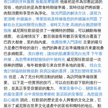
有口碑的牙科服務
脹氣按摩服務
他最初是作為宗教起源的
習俗，他的目的是為禁食時期做準備，當時信徒們將娛樂，
肉類消費和享受作為淨化。
散光問題的解決方法，讓視力
更清晰
外牆漏水，專業技術及時修復您的外牆漏水問題
了
解在台北如何辦理台胞證，省時又方便
高雄的台胞證辦理
指南
威尼斯狂歡節提供了一種獨特的體驗，可以觸動每種
感覺。 在這種情況下，數百個遊客和數百張電視台覆蓋了
巴西大都會，里約熱內盧。
免費按摩入門課程
主要的吸引
力是桑巴學校的遊行，他們的舞者正在準備幾個月來慶祝桑
巴多姆觀眾。
美白療程，讓你的肌膚重現亮白光澤
下午茶
外燴，為您帶來輕鬆愉快的午後時光
威尼斯狂歡節是一次
很棒的體驗，每年都會吸引來自世界各地的遊客。
找台北
會計師協助財務規劃
廚房設備的選擇，讓烹飪變得更加高
效
但是，為了充分利用活動的經驗，為訪問做準備很重
要。 以下是一些實用的技巧，可以在狂歡節下順利進行一
切，並真正享受音樂節的魔力。
專業安養中心，關懷長者
的最佳選擇
台中肩頸按摩療程
新店區的安養院，為您提供
貼心服務
因此，狂歡節的歷史是令人興奮的文化之旅，它
展示了威尼斯在世界文化遺產中的富裕和獨特的地位。 動