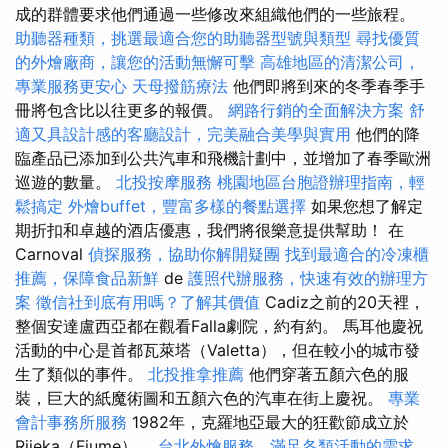
成的群體要求他們通過一些修改來組織他們的一些旅程。
助聽器種類，挑選最適合您的助聽器型號與類型
尋找優質
的外燴廠商，讓您的活動無懈可擊
高雄地區的清潔公司，
專業服務更安心
天母撥筋療法
他們即將到來的冬季春季手
冊將包含比以往更多的報價。
網路行銷的全面解決方案
舒
適又具設計感的客廳設計，完美融合美學與實用
他們的降
臨產品已添加到公共汽車和飛機計劃中，並增加了春季歐洲
巡遊的數量。
北投按摩服務
桃園地區台胞證辦理指南，輕
鬆搞定
外燴buffet，豐富多樣的餐點選擇
如果您想了解定
期折扣和卓越的酒店優惠，我們將很樂意提供幫助！ 在
Carnoval
偵探服務，協助你解開疑團
找到最適合的冷凍櫃
推薦，保障食品新鮮
de
護照代辦服務，快速有效的辦理方
案
徵信社到底有用嗎？了解其價值
Cadiz之前的20天裡，
整個安達盧西亞都在觀看Falla劇院，約有約。 馬耳他慶祝
活動的中心是首都瓦萊塔（Valetta），但在較小的城市發
生了類似的事件。
北投推拿推薦
他們穿著五顏六色的服
裝，巨大的紙魔術圖和五顏六色的汽車在街上慶祝。
專業
會計事務所服務
1982年，克羅地亞最大的狂歡節成立於
Rijeka（Fiume）。
台北外燴服務，滿足各類活動的需求