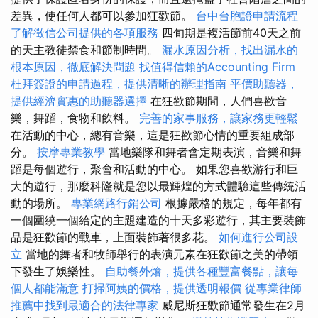
差異，使任何人都可以參加狂歡節。
台中台胞證申請流程
了解徵信公司提供的各項服務
四旬期是複活節前40天之前
的天主教徒禁食和節制時間。
漏水原因分析，找出漏水的
根本原因，徹底解決問題
找值得信賴的Accounting Firm
杜拜簽證的申請過程，提供清晰的辦理指南
平價助聽器，
提供經濟實惠的助聽器選擇
在狂歡節期間，人們喜歡音
樂，舞蹈，食物和飲料。
完善的家事服務，讓家務更輕鬆
在活動的中心，總有音樂，這是狂歡節心情的重要組成部
分。
按摩專業教學
當地樂隊和舞者會定期表演，音樂和舞
蹈是每個遊行，聚會和活動的中心。 如果您喜歡游行和巨
大的遊行，那麼科隆就是您以最輝煌的方式體驗這些傳統活
動的場所。
專業網路行銷公司
根據嚴格的規定，每年都有
一個圍繞一個給定的主題建造的十天多彩遊行，其主要裝飾
品是狂歡節的戰車，上面裝飾著很多花。
如何進行公司設
立
當地的舞者和牧師舉行的表演元素在狂歡節之美的帶領
下發生了娛樂性。
自助餐外燴，提供各種豐富餐點，讓每
個人都能滿意
打掃阿姨的價格，提供透明報價
從專業律師
推薦中找到最適合的法律專家
威尼斯狂歡節通常發生在2月