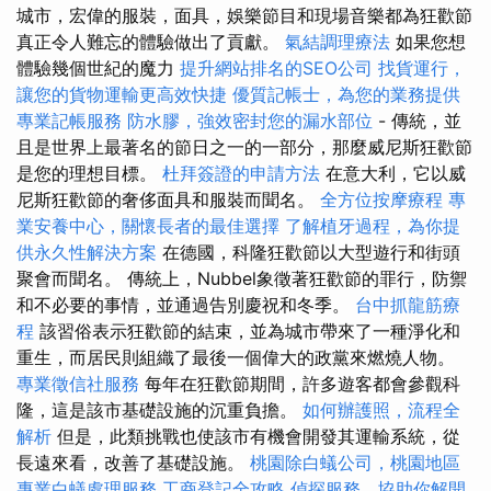
城市，宏偉的服裝，面具，娛樂節目和現場音樂都為狂歡節
真正令人難忘的體驗做出了貢獻。
氣結調理療法
如果您想
體驗幾個世紀的魔力
提升網站排名的SEO公司
找貨運行，
讓您的貨物運輸更高效快捷
優質記帳士，為您的業務提供
專業記帳服務
防水膠，強效密封您的漏水部位
- 傳統，並
且是世界上最著名的節日之一的一部分，那麼威尼斯狂歡節
是您的理想目標。
杜拜簽證的申請方法
在意大利，它以威
尼斯狂歡節的奢侈面具和服裝而聞名。
全方位按摩療程
專
業安養中心，關懷長者的最佳選擇
了解植牙過程，為你提
供永久性解決方案
在德國，科隆狂歡節以大型遊行和街頭
聚會而聞名。 傳統上，Nubbel象徵著狂歡節的罪行，防禦
和不必要的事情，並通過告別慶祝和冬季。
台中抓龍筋療
程
該習俗表示狂歡節的結束，並為城市帶來了一種淨化和
重生，而居民則組織了最後一個偉大的政黨來燃燒人物。
專業徵信社服務
每年在狂歡節期間，許多遊客都會參觀科
隆，這是該市基礎設施的沉重負擔。
如何辦護照，流程全
解析
但是，此類挑戰也使該市有機會開發其運輸系統，從
長遠來看，改善了基礎設施。
桃園除白蟻公司，桃園地區
專業白蟻處理服務
工商登記全攻略
偵探服務，協助你解開