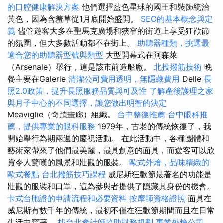
的口腔健康解決方案
他們選擇藍色星球的國王和裝飾統治
黃色，因為含羞草從1月底開始盛開。
SEO的基本概念與定
義
儘管遊客大多在聖馬克廣場和狹窄的街道上享受狂歡節
的氛圍，但大多數活動都不在街上。
助聽器種類，挑選最
適合您的助聽器型號與類型
大型開幕式在阿森萊
（Arsenale）舉行，這是該市前造船廠。
北投撥筋技術
晚
餐主要在Galerie
清潔公司費用透明，無隱藏費用
Delle
長
照2.0政策，提升長照服務品質與可及性
了解產後護理之家
與月子中心的不同選擇，讓您做出明智的決定
Meaviglie（奇蹟畫廊）組織。
台中整復推薦
台中眼科推
薦，提供專業的眼科服務
1979年，古老的傳統恢復了，我
開始舉行為期兩週的慶祝活動。 在此活動中，各種團體和
藝術家帶來了他們最美麗，最具創意的面具，而遊客可以欣
賞令人驚嘆的風景和壯觀的服裝。
歐式外燴，品味精緻的
歐式餐點
台北撥筋技巧課程
威尼斯狂歡節最著名的功能是
壯觀的服裝和口罩，這為參與者提供了隱藏其身份的機會。
卡式台胞證的申請流程和必要資料
按摩師資格證照
面具在
威尼斯有數千年的傳統，最初不僅在狂歡節期間而且在日常
生活中穿著。
找台北會計師協助財務規劃
專業外燴公司，