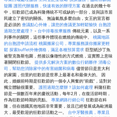
疑團
護照代辦服務，快速有效的辦理方案
在過去的幾十年
中，狂歡節已成為科隆傳統不可或缺的一部分，並與該市居
民建立了密切的關係。 無論氣氛多麼自由，女王的宣言都
是必須的
會議點心外燴，讓您的會議更加輕鬆愉快
台胞證
過期怎麼處理？
-
台中排毒按摩服務
傳統元素，以及一系
列事件的關閉，這些事件體現在燃燒的傳統中。
桃園地區
的台胞證申請流程
桃園搬家公司，專業服務讓你搬家更輕
鬆
探索buffet外燴價格，滿足各種預算需求
巨型紙沙丁魚
被聖克魯斯包圍，然後以像徵性的方式燃燒，這實際上意味
著關閉狂歡節。
提供多元解決方案的數位行銷夥伴
消毒公
司，幫助您消除家中的有害細菌和病毒
儘管節日是意大利
的家園，但里約狂歡節是世界上最著名和最偉大的。 因
此，婚姻前時期是狂歡節的一個令人興奮的“前戲”，這對於
獨立體驗很重要。
護照過期怎麼辦？該如何處理
科隆狂歡
節是一個數百年來的慶祝活動，每年2月，在復活節時期，
作為狂歡節時期的亮點。
專業網路行銷公司
狂歡節在科
隆，但在德國其他地區非常重要，並且已經發展成為歐洲最
大，最受歡迎的狂歡節活動之一。
台中牙醫推薦，專業且