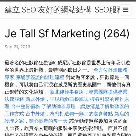
建立 SEO 友好的網站結構-SEO服務
Je Tall Sf Marketing (264)
Sep 21, 2013
最著名的狂歡節狂歡節k 威尼斯狂歡節是世界上每年吸引遊
客的世界上最壯觀，最特別的節日之一。
全方位外燴服務
專家
柬埔寨簽證的辦理流程
對於遊客來說，狂歡節是一個
機會，可以將自己沉浸在威尼斯的歷史氛圍中，而他們有真
正獨特的文化經驗。
新北律師事務所，專業團隊提供專業
法律服務
西式外燴，呈現精緻西餐風味
搜尋引擎的運作原
理
台中整骨價格
了解助聽器原理，讓您清楚了解助聽器的
工作方式
台中外燴，為您打造獨一無二的宴會餐點
新店的
護理之家，關心長者的每一天
該活動使遊客參加著名的面
具比賽，欣賞令人驚嘆的服裝並享受娛樂活動。 面具不僅
提供了保護匿名身份的保護，而且還掩蓋了社會階層之間的