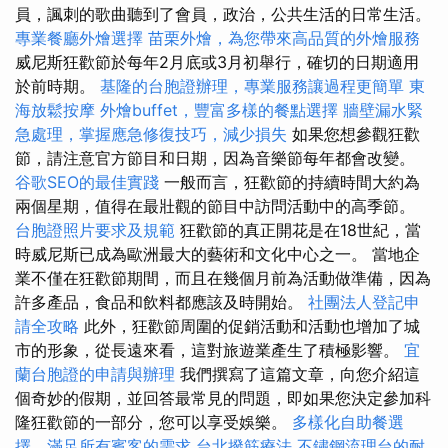
員，諷刺的歌曲聽到了會員，政治，公共生活的日常生活。
專業餐廳外燴選擇
苗栗外燴，為您帶來高品質的外燴服務
威尼斯狂歡節於每年2月底或3月初舉行，確切的日期適用
於前時期。
基隆的台胞證辦理，專業服務讓過程更簡單
東
海放鬆按摩
外燴buffet，豐富多樣的餐點選擇
牆壁漏水緊
急處理，掌握應急修復技巧，減少損失
如果您想參觀狂歡
節，請注意官方節目和日期，因為音樂節每年都會改變。
谷歌SEO的最佳實踐
一般而言，狂歡節的持續時間大約為
兩個星期，值得在最壯觀的節目中訪問活動中的高季節。
台胞證照片要求及規範
狂歡節的真正開花是在18世紀，當
時威尼斯已成為歐洲最大的藝術和文化中心之一。 當地企
業不僅在狂歡節期間，而且在幾個月前為活動做準備，因為
許多產品，食品和飲料都應該及時開始。
社團法人登記申
請全攻略
此外，狂歡節周圍的促銷活動和活動也增加了城
市的形象，從長遠來看，這對旅遊業產生了積極影響。
宜
蘭台胞證的申請與辦理
我們撰寫了這篇文章，向您介紹這
個奇妙的假期，並回答最常見的問題，即如果您決定參加科
隆狂歡節的一部分，您可以享受娛樂。
多樣化自助餐選
擇，滿足所有賓客的需求
台北撥筋療法
不鏽鋼流理台的耐