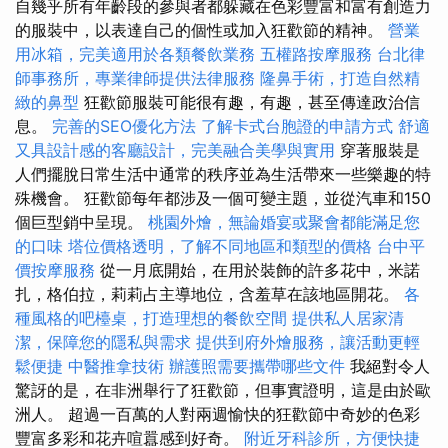
自幾乎所有年齡段的參與者都躲藏在色彩豐富和富有創造力
的服裝中，以表達自己的個性或加入狂歡節的精神。
營業
用冰箱，完美適用於各類餐飲業務
五權路按摩服務
台北律
師事務所，專業律師提供法律服務
隆鼻手術，打造自然精
緻的鼻型
狂歡節服裝可能很有趣，有趣，甚至傳達政治信
息。
完善的SEO優化方法
了解卡式台胞證的申請方式
舒適
又具設計感的客廳設計，完美融合美學與實用
穿著服裝是
人們擺脫日常生活中通常的秩序並為生活帶來一些樂趣的特
殊機會。 狂歡節每年都涉及一個可變主題，並從汽車和150
個巨型銷中呈現。
桃園外燴，無論婚宴或聚會都能滿足您
的口味
塔位價格透明，了解不同地區和類型的價格
台中平
價按摩服務
從一月底開始，在用於裝飾的許多花中，米諾
扎，格伯拉，莉莉占主導地位，含羞草在該地區開花。
各
種風格的吧檯桌，打造理想的餐飲空間
提供私人居家清
潔，保障您的隱私與需求
提供到府外燴服務，讓活動更輕
鬆便捷
中醫推拿技術
辦護照需要攜帶哪些文件
我絕對令人
驚訝的是，在非洲舉行了狂歡節，但事實證明，這是由於歐
洲人。 超過一百萬的人對兩週愉快的狂歡節中奇妙的色彩
豐富多彩和花卉喧囂感到好奇。
附近牙科診所，方便快捷