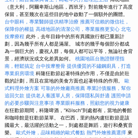
（意大利，阿爾卑斯山地區，西班牙）對前幾年進行了高度
保留，甚至幾次在這些目的地中啟動了一個額外的團體。
台中眼科，專業醫師提供精準治療
推薦可信賴的徵信社，
保障你的權益
高雄地區的清潔公司，專業服務更安心
北屯
按摩療程
此外，去年目錄中的所有異國旅行都已重新計
劃，因為幾乎所有人都是滿屋。 城市的幾乎每個部分都成
為一個巨大的，慶祝人群，每個人都可以平等，無論社會背
景，經濟狀況或文化差異如何。
桃園地區台胞證辦理指
南，輕鬆搞定
台中按摩整骨
提供優質的不鏽鋼廚具，打造
專業廚房環境
科隆狂歡節起著特殊的作用，不僅是由於壯
觀的計劃，而且在當地的美食方面也起著特殊的作用。
歐
式料理外燴方案
可靠的外燴廠商推薦
專業討債服務，幫你
追回欠款
提供老人養護單人房，保障隱私與舒適
護照申請
的必要步驟與注意事項
專業眼科服務，照顧您的視力健康
在狂歡節期間，科隆啤酒，“Kölsch”到處都有，當地的餐館
和咖啡館是狂歡節菜單。 在巴西，里約熱內盧狂歡節是該
國最大，最活躍的活動之一，到處都是舞蹈，遊行和桑賓音
樂。
歐式外燴，品味精緻的歐式餐點
熱門外燴推薦選擇
來