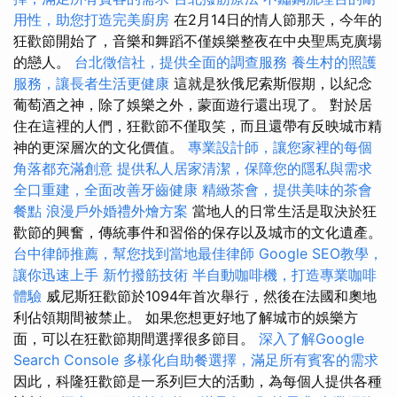
用性，助您打造完美廚房
在2月14日的情人節那天，今年的
狂歡節開始了，音樂和舞蹈不僅娛樂整夜在中央聖馬克廣場
的戀人。
台北徵信社，提供全面的調查服務
養生村的照護
服務，讓長者生活更健康
這就是狄俄尼索斯假期，以紀念
葡萄酒之神，除了娛樂之外，蒙面遊行還出現了。 對於居
住在這裡的人們，狂歡節不僅取笑，而且還帶有反映城市精
神的更深層次的文化價值。
專業設計師，讓您家裡的每個
角落都充滿創意
提供私人居家清潔，保障您的隱私與需求
全口重建，全面改善牙齒健康
精緻茶會，提供美味的茶會
餐點
浪漫戶外婚禮外燴方案
當地人的日常生活是取決於狂
歡節的興奮，傳統事件和習俗的保存以及城市的文化遺產。
台中律師推薦，幫您找到當地最佳律師
Google SEO教學，
讓你迅速上手
新竹撥筋技術
半自動咖啡機，打造專業咖啡
體驗
威尼斯狂歡節於1094年首次舉行，然後在法國和奧地
利佔領期間被禁止。 如果您想更好地了解城市的娛樂方
面，可以在狂歡節期間選擇很多節目。
深入了解Google
Search Console
多樣化自助餐選擇，滿足所有賓客的需求
因此，科隆狂歡節是一系列巨大的活動，為每個人提供各種