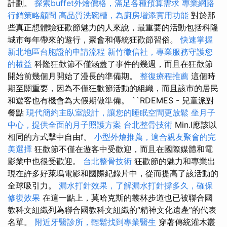
計劃。
探索buffet外燴價格，滿足各種預算需求
專業網路
行銷策略顧問
高品質洗碗槽，為廚房增添實用功能
對於那
些真正想體驗狂歡節魅力的人來說，最重要的活動包括科隆
城市每年帶來的遊行，聚會和傳統狂歡節習俗。
快速掌握
新北地區台胞證的申請流程
新竹徵信社，專業服務守護您
的權益
科隆狂歡節不僅涵蓋了事件的幾週，而且在狂歡節
開始前幾個月開始了漫長的準備期。
整復療程推薦
這個時
期至關重要，因為不僅狂歡節活動的組織，而且該市的居民
和遊客也有機會為大假期做準備。 ``RDEMES - 兒童派對
餐點
現代簡約主臥室設計，讓您的睡眠空間更放鬆
坐月子
中心，提供全面的月子照護方案
台北整骨技術
Min.l應該以
相同的方式擊中自由f。
小型外燴推薦，適合親友聚會的完
美選擇
狂歡節不僅在遊客中受歡迎，而且在國際媒體和電
影業中也很受歡迎。
台北整骨技術
狂歡節的魅力和專業出
現在許多好萊塢電影和國際紀錄片中，從而提高了該活動的
全球吸引力。
漏水打針效果，了解漏水打針撐多久，確保
修復效果
在這一點上，莫哈克斯的叢林步道也已被聯合國
教科文組織列為聯合國教科文組織的“精神文化遺產”的代表
名單。
附近牙醫診所，輕鬆找到專業醫生
穿著傳統灌木叢