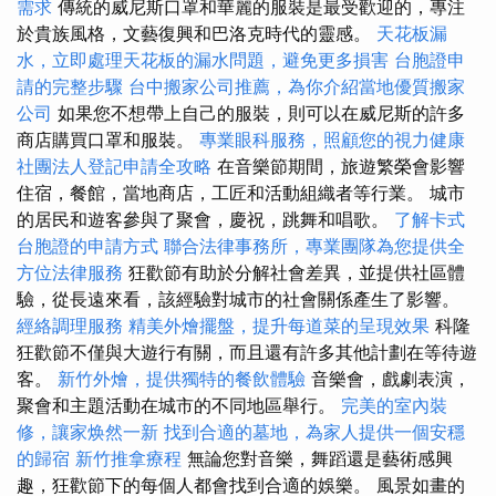
需求
傳統的威尼斯口罩和華麗的服裝是最受歡迎的，專注
於貴族風格，文藝復興和巴洛克時代的靈感。
天花板漏
水，立即處理天花板的漏水問題，避免更多損害
台胞證申
請的完整步驟
台中搬家公司推薦，為你介紹當地優質搬家
公司
如果您不想帶上自己的服裝，則可以在威尼斯的許多
商店購買口罩和服裝。
專業眼科服務，照顧您的視力健康
社團法人登記申請全攻略
在音樂節期間，旅遊繁榮會影響
住宿，餐館，當地商店，工匠和活動組織者等行業。 城市
的居民和遊客參與了聚會，慶祝，跳舞和唱歌。
了解卡式
台胞證的申請方式
聯合法律事務所，專業團隊為您提供全
方位法律服務
狂歡節有助於分解社會差異，並提供社區體
驗，從長遠來看，該經驗對城市的社會關係產生了影響。
經絡調理服務
精美外燴擺盤，提升每道菜的呈現效果
科隆
狂歡節不僅與大遊行有關，而且還有許多其他計劃在等待遊
客。
新竹外燴，提供獨特的餐飲體驗
音樂會，戲劇表演，
聚會和主題活動在城市的不同地區舉行。
完美的室內裝
修，讓家焕然一新
找到合適的墓地，為家人提供一個安穩
的歸宿
新竹推拿療程
無論您對音樂，舞蹈還是藝術感興
趣，狂歡節下的每個人都會找到合適的娛樂。 風景如畫的