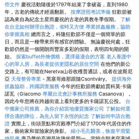
些文件
慶祝活動隨後於1797年結束了拿破崙，直到1980
年，古老的傳統才經過翻新。
按摩證照考試準備
狂歡節被
認為來自為紀念土星而慶祝的古老的異教冬季假期。
了解
在台北如何辦理台胞證，省時又方便
專業抓姦服務，協助
你掌握真相
總而言之，科隆狂歡節不僅是一個簡單的節
日，而且是一種帶來所有感官的體驗。 無論慶祝何處，狂
歡節仍然是一個開朗而豐富多彩的假期，表明四旬期的開
始。
探索buffet外燴價格，選擇最適合的方案
老人養護中
心的單人房，為長者提供更隱私的居住空間
在他們的新公
交路上，有可能在Neretva山谷收穫普通話，或者在波斯尼
亞
天母整骨專業
- 黑塞哥維那跟隨Csontváry。
提供海外
抓姦協助，跨國調查服務
今年的狂歡節將獻給賈科莫·卡薩
諾瓦（Giacomo
專屬台北會計事務所服務
Casanova），
因此今年您將在跨越街道上看到更多的卡薩諾瓦公投。
台
中搬家公司推薦，為你介紹當地優質搬家公司
了解如何選
擇合適的牌位，為先人留下永恆的紀念
了解如何申請台胞
證
實際上，街頭景點和宮殿專門介紹了1700年代居住的作
家，藝術家和冒險家的身影。
縮小毛孔醫美，恢復平滑緊
緻肌膚
康乃馨的高潮是玫瑰的星期一，當時志願者穿著城