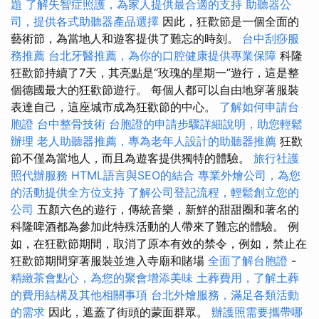
題
了解失智症照護，為家人提供最合適的支持
助聽器公
司，提供各式助聽器產品選擇
因此，狂歡節是一個全面的
藝術節，為當地人和遊客提供了難忘的時刻。
台中刮痧服
務推薦
台北牙醫推薦，為你的口腔健康提供專業保障
科隆
狂歡節持續了7天，其亮點是“玫瑰的星期一”遊行，這是整
個德國最大的狂歡節遊行。 每個人都可以自由地穿著服裝
表達自己，這座城市成為狂歡節的中心。
了解如何申請台
胞證
台中整骨技術
台胞證的申請步驟詳細說明，助您輕鬆
辦理
老人助聽器推薦，專為老年人設計的助聽器推薦
狂歡
節不僅為當地人，而且為遊客提供獨特的體驗。
旅行社護
照代辦服務
HTML語言與SEO的結合
專業外燴公司，為您
的活動提供全方位支持
了解公司登記流程，輕鬆創立您的
公司
五顏六色的遊行，傳統音樂，新鮮的甜甜圈和著名的
科隆啤酒都為參加此特殊活動的人帶來了難忘的體驗。 例
如，在狂歡節期間，取消了原本有效的禁令，例如，禁止在
狂歡節期間穿著服裝並進入寺廟和賭場
全面了解台胞證
-
精緻茶會點心，為您的聚會增添美味
土葬費用，了解土葬
的費用結構及其他相關事項
台北外燴服務，滿足各類活動
的需求
因此，遮蓋了街頭的蒙面群眾。
辦護照需要攜帶哪