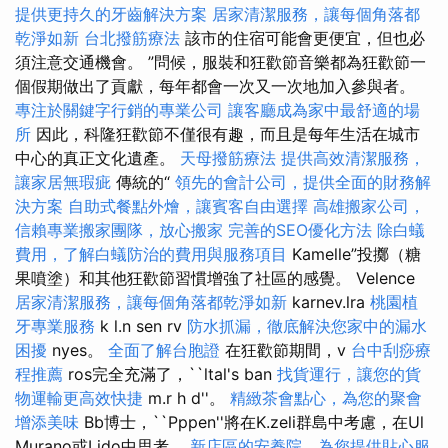
提供更持久的牙齒解決方案
居家清潔服務，讓每個角落都
乾淨如新
台北撥筋療法
該市的住宿可能會更便宜，但也必
須注意交通機會。 ”問候，服裝和狂歡節音樂都為狂歡節一
個假期做出了貢獻，每年都會一次又一次地加入參與者。
專注於關鍵字行銷的專業公司
讓客廳成為家中最舒適的場
所
因此，科隆狂歡節不僅很有趣，而且是每年生活在城市
中心的真正文化遺產。
天母撥筋療法
提供高效清潔服務，
讓家居無瑕疵
傳統的“
領先的會計公司，提供全面的財務解
決方案
自助式餐點外燴，讓賓客自由選擇
高雄搬家公司，
信賴專業搬家團隊，放心搬家
完善的SEO優化方法
除白蟻
費用，了解白蟻防治的費用與服務項目
Kamelle”投擲（糖
果噴塗）和其他狂歡節習慣增強了社區的感覺。 Velence
居家清潔服務，讓每個角落都乾淨如新
karnev.lra
桃園植
牙專業服務
k l.n sen rv
防水抓漏，徹底解決您家中的漏水
困擾
nyes。
全面了解台胞證
在狂歡節期間，v
台中刮痧療
程推薦
ros完全充滿了，``ltal's ban
找貨運行，讓您的貨
物運輸更高效快捷
m.r h d''。
精緻茶會點心，為您的聚會
增添美味
Bb博士，``Pppen''將在K.zeli群島中考慮，在Ul
Murano或Lido中思考。
新店區的安養院，為您提供貼心服