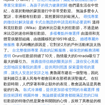
專業兒童眼科，為孩子的視力健康把關
他們還生活在中世
紀，在基於動物的蒙面遊行中非常受歡迎。 無論多麼令人
驚訝，非洲都有狂歡節，當然要歸功於歐洲人。
尋找專業
的徵信社解決疑慮
卡式台胞證的申請流程和必要資料
溫得
和克狂歡節（Wika）是納米比亞最大的狂歡節，不過是納
米比亞的迷你科隆狂歡節。
多樣餐點外燴選擇
由溫得和克
體育俱樂部組織，由德國移民於1951年成立。
婚禮專屬外
燴服務
非凡時機的原因是，它對於2月的戶外活動來說太熱
了。
台北整復師專業
高效的記帳服務，確保您的帳務清晰
透明
Oruro狂歡節持續了10天，熱情最大的Entrada吸引了
最大的吸引力。
推薦值得信賴的醫美診所，讓你安心美麗
北部地區安養院的選擇，提供周到照護
探索靈骨塔的選
擇，讓先人安息於安詳之地
奧魯羅市建在一個聖地，因此
玻利維亞土著人民每年都會回來在那裡表演聖儀式。 在狂
歡節時期，人們穿著和舉止額外的表現，教會認為這是異教
徒的行為。
臥式冷凍櫃，提供更加節省空間的冷藏選擇
撥
筋技術課程
桃園外燴，無論婚宴或聚會都能滿足您的口味
狂歡節的特徵仍然是聚會和開朗的心情，反映了異教徒的根