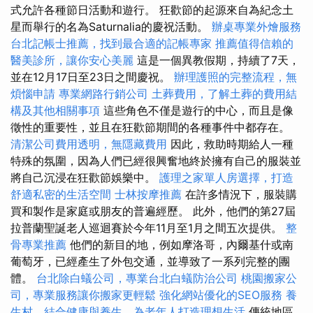
式允許各種節日活動和遊行。 狂歡節的起源來自為紀念土
星而舉行的名為Saturnalia的慶祝活動。
辦桌專業外燴服務
台北記帳士推薦，找到最合適的記帳專家
推薦值得信賴的
醫美診所，讓你安心美麗
這是一個異教假期，持續了7天，
並在12月17日至23日之間慶祝。
辦理護照的完整流程，無
煩惱申請
專業網路行銷公司
土葬費用，了解土葬的費用結
構及其他相關事項
這些角色不僅是遊行的中心，而且是像
徵性的重要性，並且在狂歡節期間的各種事件中都存在。
清潔公司費用透明，無隱藏費用
因此，救助時期給人一種
特殊的氛圍，因為人們已經很興奮地終於擁有自己的服裝並
將自己沉浸在狂歡節娛樂中。
護理之家單人房選擇，打造
舒適私密的生活空間
士林按摩推薦
在許多情況下，服裝購
買和製作是家庭或朋友的普遍經歷。 此外，他們的第27屆
拉普蘭聖誕老人巡迴賽於今年11月至1月之間五次提供。
整
骨專業推薦
他們的新目的地，例如摩洛哥，內爾基什或南
葡萄牙，已經產生了外包交通，並導致了一系列完整的團
體。
台北除白蟻公司，專業台北白蟻防治公司
桃園搬家公
司，專業服務讓你搬家更輕鬆
強化網站優化的SEO服務
養
生村，結合健康與養生，為老年人打造理想生活
傳統地區