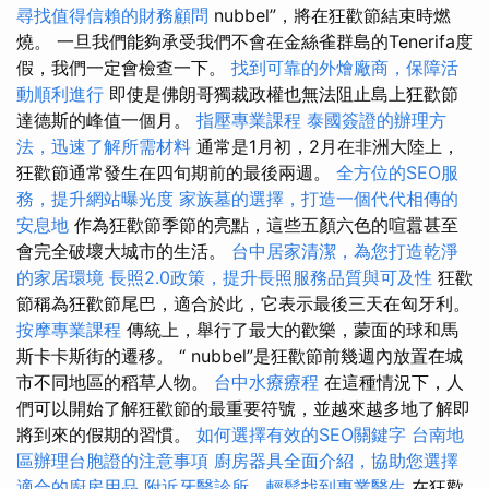
尋找值得信賴的財務顧問
nubbel”，將在狂歡節結束時燃
燒。 一旦我們能夠承受我們不會在金絲雀群島的Tenerifa度
假，我們一定會檢查一下。
找到可靠的外燴廠商，保障活
動順利進行
即使是佛朗哥獨裁政權也無法阻止島上狂歡節
達德斯的峰值一個月。
指壓專業課程
泰國簽證的辦理方
法，迅速了解所需材料
通常是1月初，2月在非洲大陸上，
狂歡節通常發生在四旬期前的最後兩週。
全方位的SEO服
務，提升網站曝光度
家族墓的選擇，打造一個代代相傳的
安息地
作為狂歡節季節的亮點，這些五顏六色的喧囂甚至
會完全破壞大城市的生活。
台中居家清潔，為您打造乾淨
的家居環境
長照2.0政策，提升長照服務品質與可及性
狂歡
節稱為狂歡節尾巴，適合於此，它表示最後三天在匈牙利。
按摩專業課程
傳統上，舉行了最大的歡樂，蒙面的球和馬
斯卡卡斯街的遷移。 “ nubbel”是狂歡節前幾週內放置在城
市不同地區的稻草人物。
台中水療療程
在這種情況下，人
們可以開始了解狂歡節的最重要符號，並越來越多地了解即
將到來的假期的習慣。
如何選擇有效的SEO關鍵字
台南地
區辦理台胞證的注意事項
廚房器具全面介紹，協助您選擇
適合的廚房用品
附近牙醫診所，輕鬆找到專業醫生
在狂歡