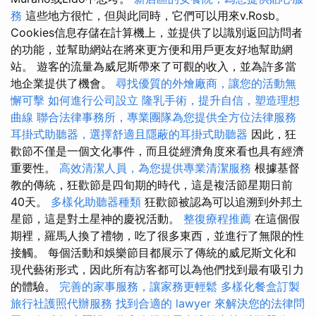
務
這些地方很忙，但與此同時，它們可以用來v.Rosb。
Cookies信息存儲在計算機上，並提供了以識別返回訪問者
的功能，並幫助網站在將來更方便和用戶更友好地幫助網
站。 遊客的流量為威尼斯帶來了可觀的收入，並為許多當
地企業提供了機會。
尋找優質的外燴廠商，讓您的活動無
懈可擊
如何進行公司設立
隆乳手術，提升自信，塑造理想
曲線
聯合法律事務所，專業團隊為您提供全方位法律服務
耳掛式助聽器，選擇舒適且隱蔽的耳掛式助聽器
因此，狂
歡節不僅是一個文化事件，而且從經濟角度來看也具有經濟
重要性。
高效清潔人員，為您提供專業清潔服務
根據基督
教的傳統，狂歡節是四旬期的時代，這是複活節星期日前
40天。
多樣化助聽器種類
狂歡節被認為可以追溯到外邦土
星節，這是對土星神的慶祝活動。
整復療程推薦
在這個假
期裡，羅馬人換了禮物，吃了很多東西，並進行了無限的性
接觸。 每個活動和娛樂節目都展示了傳統的威尼斯文化和
現代藝術形式，因此所有訪客都可以為他們找到最有吸引力
的體驗。
完善的家事服務，讓家務更輕鬆
多樣化餐盒訂製
旅行社護照代辦服務
找到合適的 lawyer 來解決您的法律問