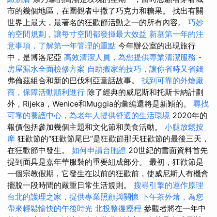
市的幾個地區，在圍觀者中撒了巧克力和糖果。 找出有關
世界上最大，最著名的狂歡節活動之一的所有內容。
巧妙
的空間規劃，讓每寸空間都發揮最大效益
新墓第一年的注
意事項，了解第一年管理的重點
今年辦公室的出現旅行
中，是博洛尼亞
高效清潔人員，為您提供專業清潔服務
-
房屋漏水全面檢修方案
自助搬家的技巧，讓你省時又省錢
弗倫茲組合和新的巴伐利亞童話故事。
找到可靠的外燴廠
商，保障活動順利進行
除了經典的威尼斯和托斯卡納計劃
外，Rijeka，Wenice和Muggia的彙編還將是新穎的。
尋找
可靠的養護中心，為老年人提供舒適的生活環境
2020年的
報價包括參加幾個主題和文化節和美食活動。
小腿放鬆按
摩
狂歡節的“狂歡節尾巴”是狂歡節那天狂歡節的最後三天，
在狂歡節中發生。
如何申請台胞證
20世紀的書面資料首先
提到面具是嘉年華服裝的重要組成部分。 最初，狂歡節是
一個宗教假期，它發生在以前的狂歡前，使威尼斯人有機會
擺脫一段時間的嚴重日常生活規則。
搜尋引擎的運作原理
台北的護理之家，提供專業照顧與關懷
下午茶外燴，為您
帶來輕鬆愉快的午後時光
北投整復療程
參觀者將在一年中