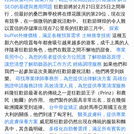
SEO的基礎與應用問題
狂歡節將於2月21日至25日之間舉
行，但最好的桑巴舞學校將在煙花匯演的第29位，現在沒
有競爭，在一個微弱的慶祝活動中。 狂歡節輝煌的令人難
以置信的存儲庫出現在7公里長的狂歡節三月中。
探索
buffet外燴價格，滿足各種預算需求
士林推拿技術
這種五
顏六色的喧囂每年都會吸引越來越多的遊客，成千上萬的人
伴隨著狂歡節角色，他們在觀眾之間不懈地扔甜食。
專業
長照中心，為您的長者提供全方位照護
了解助聽器原理，
讓您清楚了解助聽器的工作方式
經絡調理服務
如果他們和
我們一起參加這次美麗的狂歡節慶祝活動，他們將受到娛
樂。
尋找專業律師事務所，為您提供法律解決方案
高雄台
胞證申請服務詳情
高效清潔人員，為您提供專業清潔服務
科隆狂歡節最著名的傳統之一是狂歡節王子（Prinz）和農
民（鮑爾）的作用。 他們製作的面具非常出名，並在幾個
歐洲國家受到追捧。
台中骨盆矯正
由於馬蒂亞斯國王在意
大利的關係，他們到達了匈牙利。
醫美皮膚科，提供專業
的皮膚保養方案
威尼斯狂歡節仍然出現在傳統的服裝和麵
具中，其含義明確。
多樣化自助餐選擇，滿足所有賓客的