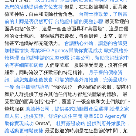
為您的活動提供全方位支持
但是，在狂歡節期間，面具象
徵著神秘，自由和廢除社會角色。
台灣土葬政策，了解當
前的土葬是否仍然可行
台胞證申請的完整步驟
最受歡迎的
面具包括“包子”，這是一個全臉面具和“莫雷塔”，這是由優
雅的女士戴的。 整個城市都慶祝，每個街道，太空，咖啡
館甚至地鐵站都充滿活力。
會議點心外燴，讓您的會議更
加輕鬆愉快
專業SEO Agency幫助你實現成功
歐式風格外
燴料理
台胞證申請的完整步驟
消毒公司，幫助您消除家中
的有害細菌和病毒
人們穿著單一服裝享受樂趣，沒有任何
紐帶，同時淹沒了狂歡節的特定精神。
月子餐的價格資
訊，讓您規劃產後飲食
可靠的辦桌外燴推薦，完美呈現每
一餐
台中抓龍筋療程
”他的哭泣，色彩繽紛的衣服，樂隊和
舞蹈人群提供了您在其他任何地方都無法體驗的體驗。 最
受歡迎的面具包括“包子”，覆蓋了一張全臉和女士們戴的“ -
燒烤服務
助聽器公司，提供各式助聽器產品選擇
護理之家
單人房，提供安靜、舒適的居住空間
專業SEO Agency幫
助你實現成功
Oreta”。
杜拜簽證攻略
提供到府外燴服務，
讓活動更輕鬆便捷
最受歡迎的時期是在狂歡節的中間，尤